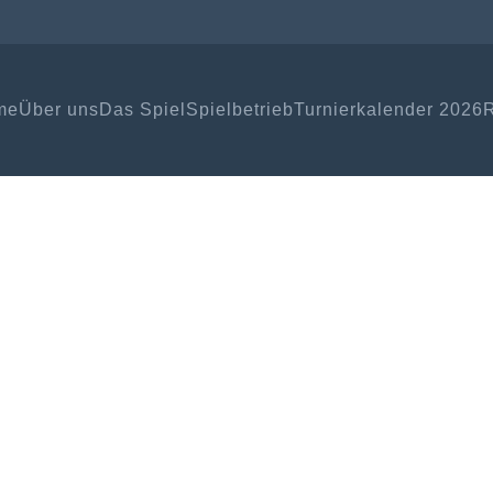
me
Über uns
Das Spiel
Spielbetrieb
Turnierkalender 2026
R