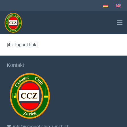
[ihc-logout-link]
Kontakt
info@croquet-club-zurich.ch